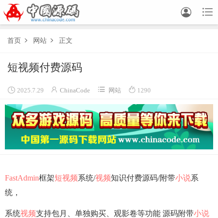


首页
网站
正文


短视频付费源码




2025.7.29
ChinaCode
网站
1290
FastAdmin
框架
短视频
系统/
视频
知识付费源码/附带
小说
系
统，
系统
视频
支持包月、单独购买、观影卷等功能 源码附带
小说