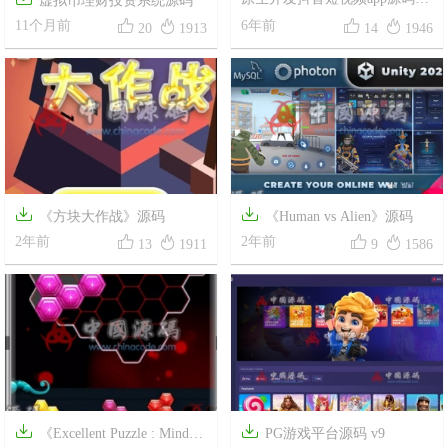
虚拟币理财投资系统源码
视频完整双端源码




11个月前
6年前
20
1913
14
1946


《方块大作战》源码
《Human vs Alien》源码




2年前
2年前
13
1911
9
1586


《Excellent Puzzle : Mind
PG游戏平台源码 v9