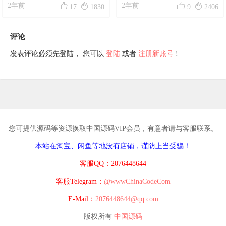




Game》源码
2年前
2年前
17
1830
9
2406
评论
发表评论必须先登陆， 您可以
登陆
或者
注册新账号
!
您可提供源码等资源换取中国源码VIP会员，有意者请与客服联系。
本站在淘宝、闲鱼等地没有店铺，谨防上当受骗！
客服QQ：2076448644
客服Telegram：
@wwwChinaCodeCom
E-Mail：
2076448644@qq.com
版权所有
中国源码