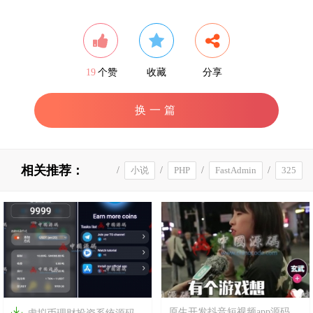
19
个赞
收藏
分享
换一篇
相关推荐：
/
小说
/
PHP
/
FastAdmin
/
325
视频
/
短视频

原生开发抖音短视频app源码梨