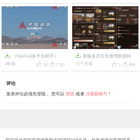
方支付接口/USDT场外OTC/数
字货币


《OneTool多平台助手》源
新版多语言投资理财源码




码
4年前
12个月前
10
1745
5
996
评论
发表评论必须先登陆， 您可以
登陆
或者
注册新账号
!