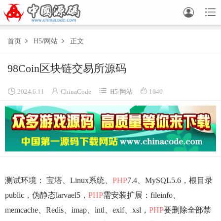


首页
H5
/
网站
正文


98Coin区块链交易所源码




2024.6.11
ChinaCode
H5
/
网站
1040
测试环境： 宝塔、Linux系统、
PHP
7.4、MySQL5.6，根目录
public，伪静态larvael5，
PHP
需安装扩展：fileinfo、
memcache、Redis、imap、intl、exif、xsl，
PHP
要删除全部禁