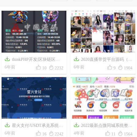


thinkPHP开发|区块链区块
2020直播带货平台源码（无




乱世王者英雄养成系统|区块狗
6年前
限制完美运营版）三端互通，
6年前
10
2232
9
1904
区块十二生肖养成模式
pc+安卓+ios三端源码


星火支付/USDT承兑系统/
2022最新点微同城系统整站




支持ERC20 OMNI/代理商/第三
6年前
源码
4年前
16
2242
11
1564