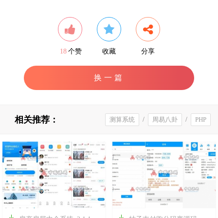
18
个赞
收藏
分享
换一篇
相关推荐：
测算系统
/
周易八卦
/
PHP

