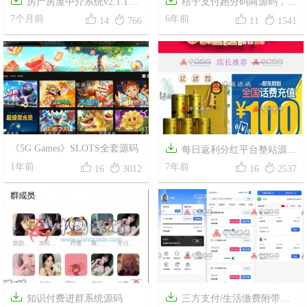
房产房屋中介系统v2.1.1源
桔子支付跑分码商源码，超




码
7个月前
美UI+搭建文字教程
6年前
14
766
11
1541

《5G Games》SLOTS全套源码
每日返利分红平台整站源码




1年前
8级分销资金盘防黑版带商城系
7年前
16
3012
16
2537
统源码+详细安装教程


知识付费进群系统源码
三方支付/生活缴费附带承