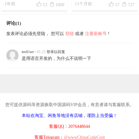




1年前
兑系统
11个月前
13
1000
17
727
评论(1)
发表评论必须先登陆， 您可以
登陆
或者
注册新账号
!
testUser
• 01-25
登录以回复
是用语言开发的，为什么不说明一下
您可提供源码等资源换取中国源码VIP会员，有意者请与客服联系。
本站在淘宝、闲鱼等地没有店铺，谨防上当受骗！
客服QQ：2076448644
客服Telegram：
@wwwChinaCodeCom