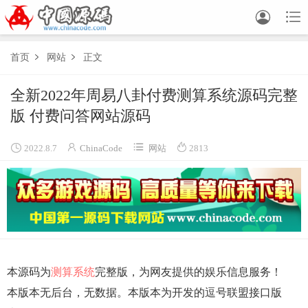


首页
网站
正文


全新2022年周易八卦付费测算系统源码完整
版 付费问答网站源码




2022.8.7
ChinaCode
网站
2813
本源码为
测算系统
完整版，为网友提供的娱乐信息服务！
本版本无后台，无数据。本版本为开发的逗号联盟接口版