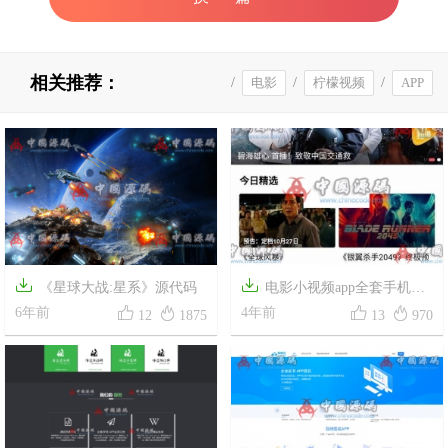
相关推荐：
/
电影
/
柠檬视频
/
APP
视频网站源码
/
视频网站


《星球大战:星系》源代码
电影小视频app全套手机电




6年前
影源码下载带教程
4年前
12
1875
13
970