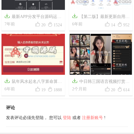


最新APP分发平台源码运营
【第二版】最新更新自用分




版|新款APP分发平台系统 二开
7年前
发平台，在线IOS免签封包分发
6年前
20
1524
14
952
版本 商业版源码一键安装版
平台源码免签封装带绿标
+对接码支付


鼠年风水起名八字算命算财
中日韩三国语言视频打赏空




运姻缘易经周易占卜开运网源
6年前
降约会源码
2个月前
19
1888
20
614
码完美运营版【2020带支付】
评论
发表评论必须先登陆， 您可以
登陆
或者
注册新账号
!