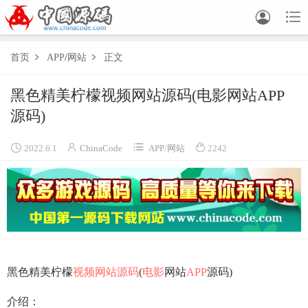


首页
APP
/
网站
正文


黑色精美柠檬视频网站源码(电影网站APP
源码)




2022.6.1
ChinaCode
APP
/
网站
2242
黑色精美柠檬
视频网站源码
(
电影
网站
APP
源码)
介绍：