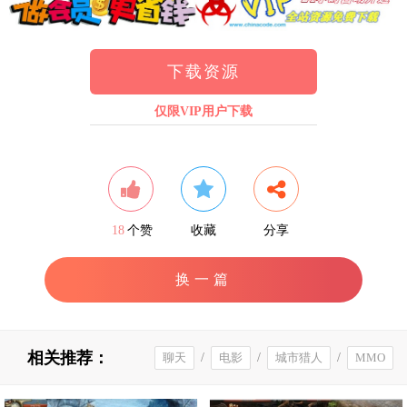
下载资源
仅限VIP用户下载
18
个赞
收藏
分享
换一篇
相关推荐：
聊天
/
电影
/
城市猎人
/
MMO