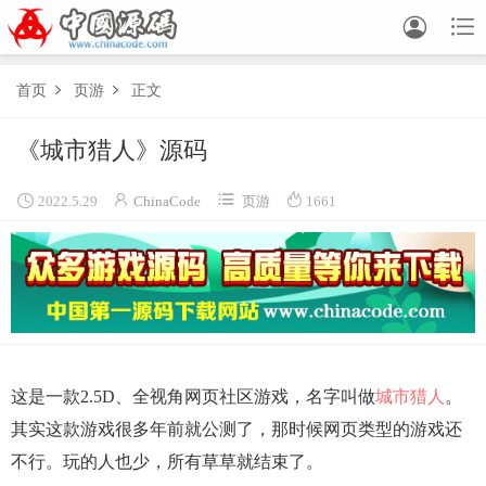


首页
页游
正文


《城市猎人》源码




2022.5.29
ChinaCode
页游
1661
这是一款2.5D、全视角网页社区游戏，名字叫做
城市猎人
。
其实这款游戏很多年前就公测了，那时候网页类型的游戏还
不行。玩的人也少，所有草草就结束了。