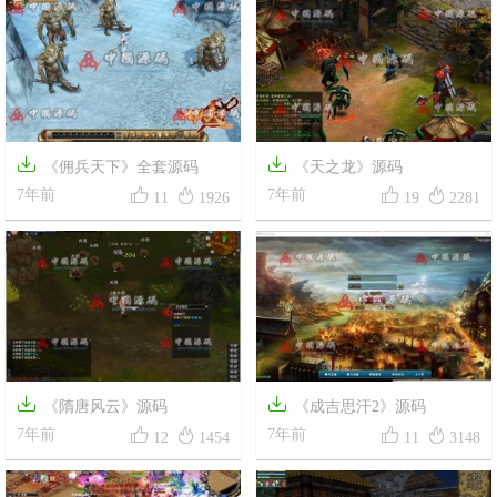


《佣兵天下》全套源码
《天之龙》源码




7年前
7年前
11
1926
19
2281


《隋唐风云》源码
《成吉思汗2》源码




7年前
7年前
12
1454
11
3148