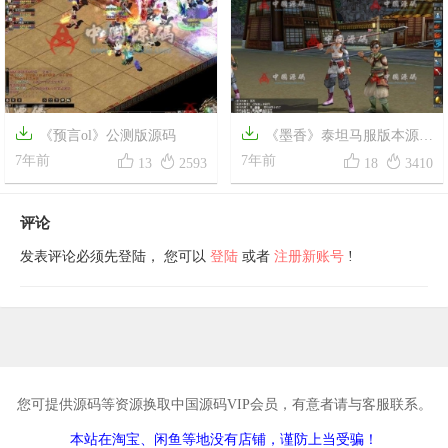


《预言ol》公测版源码
《墨香》泰坦马服版本源代




7年前
码
7年前
13
2593
18
3410
评论
发表评论必须先登陆， 您可以
登陆
或者
注册新账号
!
您可提供源码等资源换取中国源码VIP会员，有意者请与客服联系。
本站在淘宝、闲鱼等地没有店铺，谨防上当受骗！