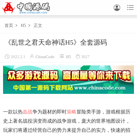


首页
H5
正文


《乱世之君天命神话H5》全套源码




2022.2.1
ChinaCode
H5
3027
一款以热
血战
争为题材的即时
策略
冒险类手游，游戏根据历
史上著名战役演变而成的战争游戏，庞大的世界地图设计，
玩家们将通过经营自己的势力来提升自己的实力，快速的招