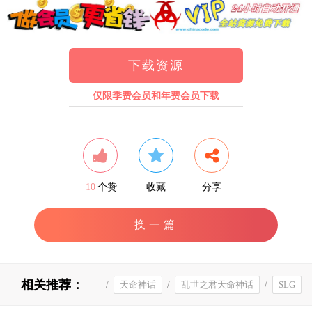
下载资源
仅限季费会员和年费会员下载
10
个赞
收藏
分享
换一篇
相关推荐：
/
天命神话
/
乱世之君天命神话
/
SLG