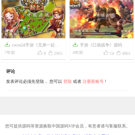


cocos2d手游《兄弟一起
手游《口袋战争》源码




上》源代码
7年前
4年前
8
2965
14
4801
评论
发表评论必须先登陆， 您可以
登陆
或者
注册新账号
!
您可提供源码等资源换取中国源码VIP会员，有意者请与客服联系。