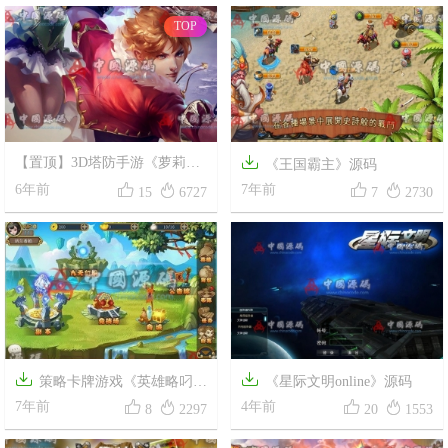
血战
/
策略
TOP

【置顶】3D塔防手游《萝莉保
《王国霸主》源码
卫战》源码




6年前
7年前
15
6727
7
2730


策略卡牌游戏《英雄略叼》
《星际文明online》源码




源码
7年前
4年前
8
2297
20
1553