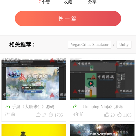
7
个赞
收藏
分享
换一篇
相关推荐：
Vegas Crime Simulator
/
Unity


手游《大唐诛仙》源码
《Jumping Ninja》源码




7年前
4年前
17
1795
20
1165