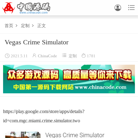


首页
定制
正文


Vegas Crime Simulator




2021.5.11
ChinaCode
定制
1781
https://play.google.com/store/apps/details?
id=com.mgc.miami.crime.simulator.two