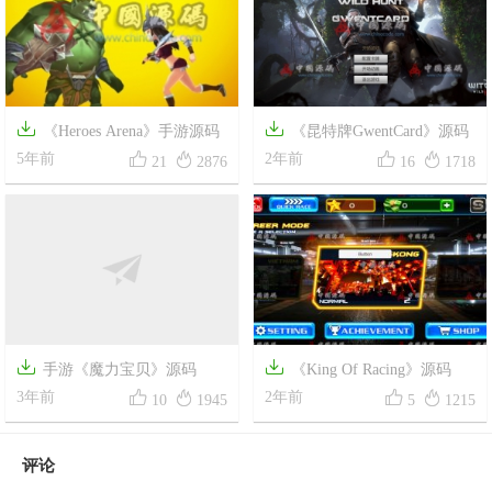


《Heroes Arena》手游源码
《昆特牌GwentCard》源码




5年前
2年前
21
2876
16
1718


手游《魔力宝贝》源码
《King Of Racing》源码




3年前
2年前
10
1945
5
1215
评论