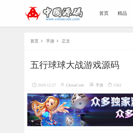
首页
精品
首页
手游
正文


五行球球大战游戏源码




2020.12.27
ChinaCode
手游
1562