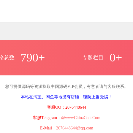
790+
0+
论总数
专题栏目
您可提供源码等资源换取中国源码VIP会员，有意者请与客服联系。
本站在淘宝、闲鱼等地没有店铺，谨防上当受骗！
客服QQ：2076448644
客服Telegram：
@wwwChinaCodeCom
E-Mail：
2076448644@qq.com