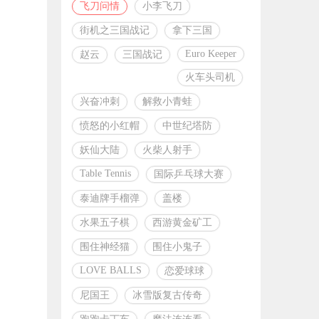
飞刀问情
小李飞刀
街机之三国战记
拿下三国
Euro Keeper
赵云
三国战记
火车头司机
兴奋冲刺
解救小青蛙
愤怒的小红帽
中世纪塔防
妖仙大陆
火柴人射手
Table Tennis
国际乒乓球大赛
泰迪牌手榴弹
盖楼
水果五子棋
西游黄金矿工
围住神经猫
围住小鬼子
LOVE BALLS
恋爱球球
尼国王
冰雪版复古传奇