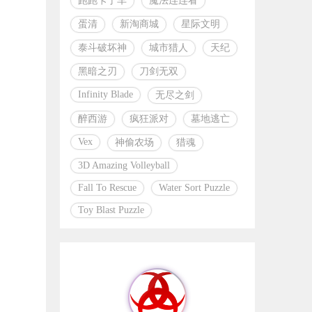
跑跑卡丁车
魔法连连看
蛋清
新淘商城
星际文明
泰斗破坏神
城市猎人
天纪
黑暗之刃
刀剑无双
Infinity Blade
无尽之剑
醉西游
疯狂派对
墓地逃亡
Vex
神偷农场
猎魂
3D Amazing Volleyball
Fall To Rescue
Water Sort Puzzle
Toy Blast Puzzle