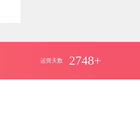
具
多少钱
laoyu
评论文章：
08月25日
PG游戏源码
有人编译成功过吗？
2748+
运营天数
莫问
评论文章：
08月24日
《剑网3》源码