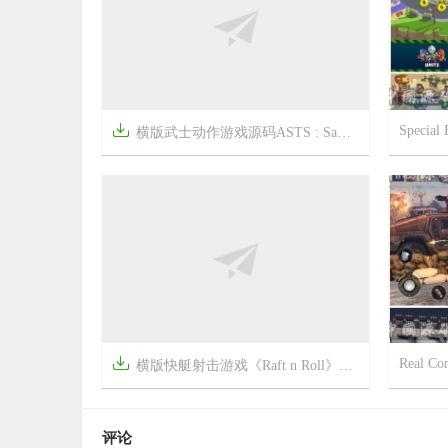

Special 
横版武士动作游戏源码ASTS : Samurai Warriors
5年前


6年前
16
1529

横版快艇射击游戏《Raft n Roll》完整源码
5年前


6年前
22
2581
评论