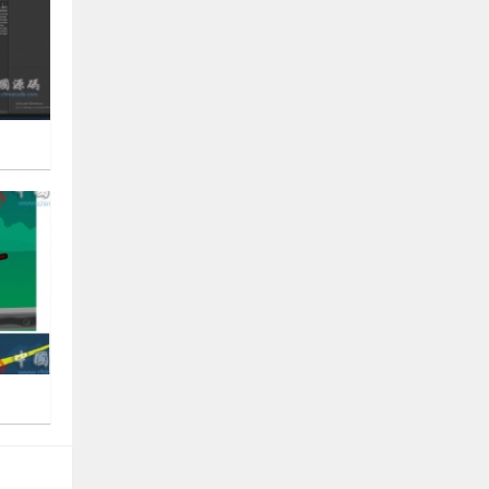
《网狐U3D国际版》源码下载
可惜没积分下载
woaimaliya
评论文章：
11月25日
手游《斗破苍穹》源码

1165
66666666666666666666
azuss1688
评论文章：
11月01日
《几何王国踏入仙途H5》全套源码
good
ice777666
评论文章：
10月29日

1273
6G完整版《全民奇迹MU》完整源码
+数据库文件+编译端+视频教程+配套工